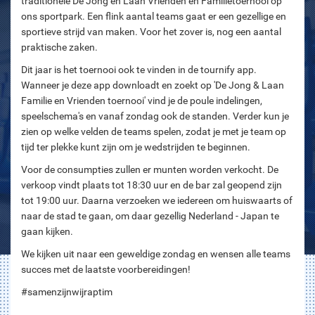
traditionele De Jong en Laan Vrienden en Familietoernooi op
ons sportpark. Een flink aantal teams gaat er een gezellige en
sportieve strijd van maken. Voor het zover is, nog een aantal
praktische zaken.
Dit jaar is het toernooi ook te vinden in de tournify app.
Wanneer je deze app downloadt en zoekt op 'De Jong & Laan
Familie en Vrienden toernooi' vind je de poule indelingen,
speelschema's en vanaf zondag ook de standen. Verder kun je
zien op welke velden de teams spelen, zodat je met je team op
tijd ter plekke kunt zijn om je wedstrijden te beginnen.
Voor de consumpties zullen er munten worden verkocht. De
verkoop vindt plaats tot 18:30 uur en de bar zal geopend zijn
tot 19:00 uur. Daarna verzoeken we iedereen om huiswaarts of
naar de stad te gaan, om daar gezellig Nederland - Japan te
gaan kijken.
We kijken uit naar een geweldige zondag en wensen alle teams
succes met de laatste voorbereidingen!
#samenzijnwijraptim