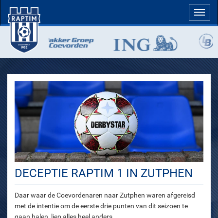
Toggl
navig
DECEPTIE RAPTIM 1 IN ZUTPHEN
Daar waar de Coevordenaren naar Zutphen waren afgereisd
met de intentie om de eerste drie punten van dit seizoen te
gaan halen, liep alles heel anders.