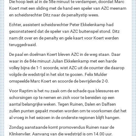
Die hoop leek al in de 58e minuut te verdampen, doordat Marc
Koert met een sliding met de hand een speler van AZC meenam
en scheidsrechter Ditz naar de penaltystip wees.
Echter, assistent scheidsrechter Peter Ekkelenkamp had
geconstateerd dat de speler van AZC buitenspel stond. Ditz
nam dit over en de penalty en gele kaart voor Koert werden
teruggedraaid.
De paal en doelman Koert bleven AZC in de weg staan. Daar
waar in de 84e minuut Julian Ekkelenkamp met een harde
volley bijna de 1-1 scoorde, wist AZC uit de counter die daarop
volgde de wedstrijd in het slot te gooien. Felix Mulder
omspeelde Marc Koert en scoorde de bevrijdende 2-0.
Voor Raptim is het nu zaak om de schade qua blessures en
schorsingen op te nemen en zich voor te bereiden op een
aantal belangrijke weken. Tegen Ruinen, Dalen en Dalfsen
zullen punten gepakt moeten worden om te voorkomen dat het
al vroeg in het seizoen in de onderste regionen blijft hangen.
Zondag aanstaande komt promovendus Ruinen naar de
Klinkenvlier. Aanvang van die wedstrijd is om 14.00 uur.