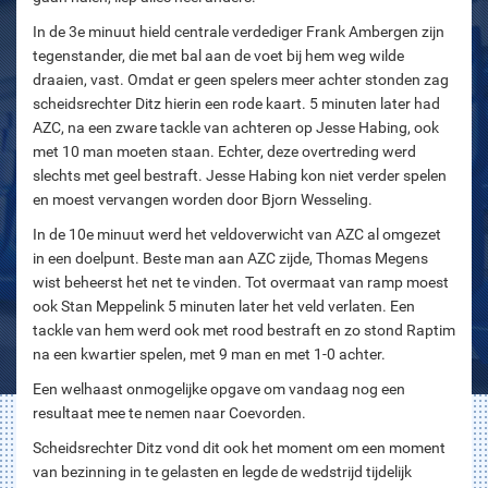
In de 3e minuut hield centrale verdediger Frank Ambergen zijn
tegenstander, die met bal aan de voet bij hem weg wilde
draaien, vast. Omdat er geen spelers meer achter stonden zag
scheidsrechter Ditz hierin een rode kaart. 5 minuten later had
AZC, na een zware tackle van achteren op Jesse Habing, ook
met 10 man moeten staan. Echter, deze overtreding werd
slechts met geel bestraft. Jesse Habing kon niet verder spelen
en moest vervangen worden door Bjorn Wesseling.
In de 10e minuut werd het veldoverwicht van AZC al omgezet
in een doelpunt. Beste man aan AZC zijde, Thomas Megens
wist beheerst het net te vinden. Tot overmaat van ramp moest
ook Stan Meppelink 5 minuten later het veld verlaten. Een
tackle van hem werd ook met rood bestraft en zo stond Raptim
na een kwartier spelen, met 9 man en met 1-0 achter.
Een welhaast onmogelijke opgave om vandaag nog een
resultaat mee te nemen naar Coevorden.
Scheidsrechter Ditz vond dit ook het moment om een moment
van bezinning in te gelasten en legde de wedstrijd tijdelijk