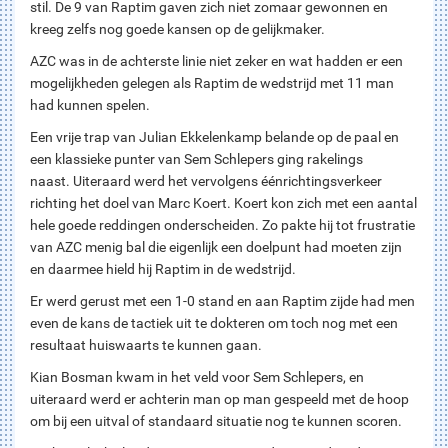
stil. De 9 van Raptim gaven zich niet zomaar gewonnen en
kreeg zelfs nog goede kansen op de gelijkmaker.
AZC was in de achterste linie niet zeker en wat hadden er een
mogelijkheden gelegen als Raptim de wedstrijd met 11 man
had kunnen spelen.
Een vrije trap van Julian Ekkelenkamp belande op de paal en
een klassieke punter van Sem Schlepers ging rakelings
naast. Uiteraard werd het vervolgens éénrichtingsverkeer
richting het doel van Marc Koert. Koert kon zich met een aantal
hele goede reddingen onderscheiden. Zo pakte hij tot frustratie
van AZC menig bal die eigenlijk een doelpunt had moeten zijn
en daarmee hield hij Raptim in de wedstrijd.
Er werd gerust met een 1-0 stand en aan Raptim zijde had men
even de kans de tactiek uit te dokteren om toch nog met een
resultaat huiswaarts te kunnen gaan.
Kian Bosman kwam in het veld voor Sem Schlepers, en
uiteraard werd er achterin man op man gespeeld met de hoop
om bij een uitval of standaard situatie nog te kunnen scoren.