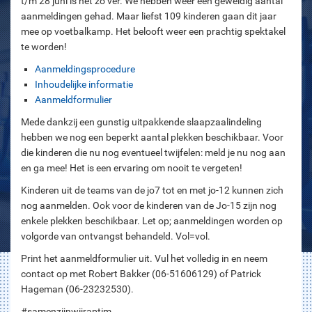
t/m 28 juni is het zo ver. We hebben weer een geweldig aantal
aanmeldingen gehad. Maar liefst 109 kinderen gaan dit jaar
mee op voetbalkamp. Het belooft weer een prachtig spektakel
te worden!
Aanmeldingsprocedure
Inhoudelijke informatie
Aanmeldformulier
Mede dankzij een gunstig uitpakkende slaapzaalindeling
hebben we nog een beperkt aantal plekken beschikbaar. Voor
die kinderen die nu nog eventueel twijfelen: meld je nu nog aan
en ga mee! Het is een ervaring om nooit te vergeten!
Kinderen uit de teams van de jo7 tot en met jo-12 kunnen zich
nog aanmelden. Ook voor de kinderen van de Jo-15 zijn nog
enkele plekken beschikbaar. Let op; aanmeldingen worden op
volgorde van ontvangst behandeld. Vol=vol.
Print het aanmeldformulier uit. Vul het volledig in en neem
contact op met Robert Bakker (06-51606129) of Patrick
Hageman (06-23232530).
#samenzijnwijraptim