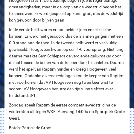
Hoogeveen (za) 1. De wedstrijd begon tijdens regenachtige
omstandigheden, maar in de loop van de wedstrijd begon het
te sneeuwen. Er werd gespeeld op kunstgras, dus de wedstrijd
kon gewoon door blijven gaan.
In de eerste helft waren er aan beide zijden enkele kleine
kansen. Er werd niet gescoord dus de mannen gingen met een
0-0 stand aan de thee. In de tweede helft werd er veelvuldig
gewisseld. Hoogeveen kwam op een 1-0 voorsprong. Niet lang
daarna maakte Sem Schlepers de verdiende gelijkmaker door
de bal tussen de benen van de keeper door te schieten. Daarna
werd het spel van Raptim minder en kreeg Hoogeveen veel
kansen. Ondanks diverse reddingen kon de keeper van Raptim
niet voorkomen dat VV Hoogeveen nog twee keer wist te
scoren. VV Hoogeveen benutte de vrije ruimte effectiever.
Eindstand: 3-1.
Zondag speelt Raptim de eerste competitiewedstrijd na de
winterstop uit tegen WKE. Aanvang 14:00u op Sportpark Grote
Geert.
Foto's: Patrick de Groot