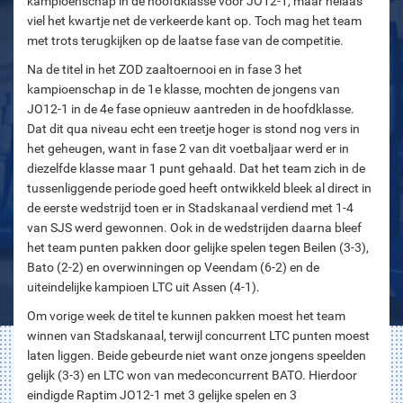
kampioenschap in de hoofdklasse voor JO12-1, maar helaas
viel het kwartje net de verkeerde kant op. Toch mag het team
met trots terugkijken op de laatse fase van de competitie.
Na de titel in het ZOD zaaltoernooi en in fase 3 het
kampioenschap in de 1e klasse, mochten de jongens van
JO12-1 in de 4e fase opnieuw aantreden in de hoofdklasse.
Dat dit qua niveau echt een treetje hoger is stond nog vers in
het geheugen, want in fase 2 van dit voetbaljaar werd er in
diezelfde klasse maar 1 punt gehaald. Dat het team zich in de
tussenliggende periode goed heeft ontwikkeld bleek al direct in
de eerste wedstrijd toen er in Stadskanaal verdiend met 1-4
van SJS werd gewonnen. Ook in de wedstrijden daarna bleef
het team punten pakken door gelijke spelen tegen Beilen (3-3),
Bato (2-2) en overwinningen op Veendam (6-2) en de
uiteindelijke kampioen LTC uit Assen (4-1).
Om vorige week de titel te kunnen pakken moest het team
winnen van Stadskanaal, terwijl concurrent LTC punten moest
laten liggen. Beide gebeurde niet want onze jongens speelden
gelijk (3-3) en LTC won van medeconcurrent BATO. Hierdoor
eindigde Raptim JO12-1 met 3 gelijke spelen en 3