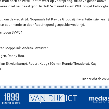
oelman heen en zette Raptim weer op voorsprong. Bij de volgende aanval
verre inzet net naast ging. In de 87e minuut kwam WKE op gelijke hoogte
 van de wedstrijd. Nogmaals liet Kay de Groot zijn kwaliteiten zien en hij
 al een spannende en door Raptim goed gespeelde wedstrijd.
s tegen SVV'04.
Stan Meppelink, Andres Sewüster.
ggen, Danny Bos.
lian Ekkelenkamp), Robert Kaag (80e min Ronnie Theudora). Kay
)
Dit bericht delen vi