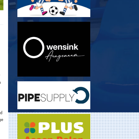
r
n
ed
ge