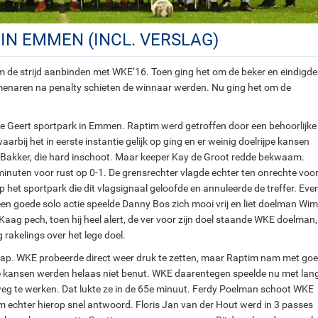
IN EMMEN (INCL. VERSLAG)
 de strijd aanbinden met WKE’16. Toen ging het om de beker en eindigde
mmenaren na penalty schieten de winnaar werden. Nu ging het om de
ote Geert sportpark in Emmen. Raptim werd getroffen door een behoorlijke
waarbij het in eerste instantie gelijk op ging en er weinig doelrijpe kansen
 Bakker, die hard inschoot. Maar keeper Kay de Groot redde bekwaam.
inuten voor rust op 0-1. De grensrechter vlagde echter ten onrechte voo
 het sportpark die dit vlagsignaal geloofde en annuleerde de treffer. Eve
n goede solo actie speelde Danny Bos zich mooi vrij en liet doelman Wim
aag pech, toen hij heel alert, de ver voor zijn doel staande WKE doelman,
 rakelings over het lege doel.
rap. WKE probeerde direct weer druk te zetten, maar Raptim nam met go
oede kansen werden helaas niet benut. WKE daarentegen speelde nu met lan
weg te werken. Dat lukte ze in de 65e minuut. Ferdy Poelman schoot WKE
m echter hierop snel antwoord. Floris Jan van der Hout werd in 3 passes