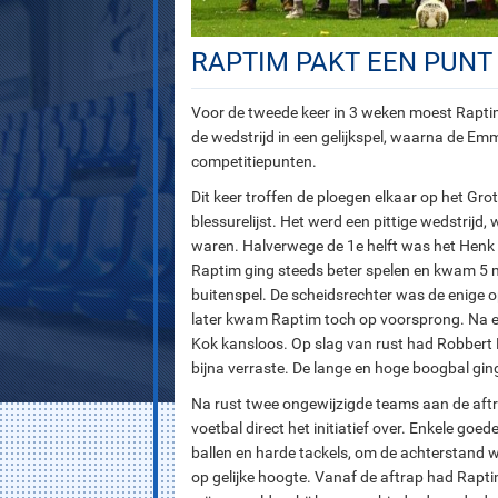
RAPTIM PAKT EEN PUNT 
Voor de tweede keer in 3 weken moest Raptim
de wedstrijd in een gelijkspel, waarna de E
competitiepunten.
Dit keer troffen de ploegen elkaar op het Gr
blessurelijst. Het werd een pittige wedstrijd, 
waren. Halverwege de 1e helft was het Henk
Raptim ging steeds beter spelen en kwam 5 m
buitenspel. De scheidsrechter was de enige op
later kwam Raptim toch op voorsprong. Na ee
Kok kansloos. Op slag van rust had Robbert K
bijna verraste. De lange en hoge boogbal ging
Na rust twee ongewijzigde teams aan de aft
voetbal direct het initiatief over. Enkele g
ballen en harde tackels, om de achterstand 
op gelijke hoogte. Vanaf de aftrap had Rapti