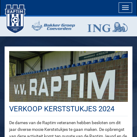
Toggl
navig
VERKOOP KERSTSTUKJES 2024
De dames van de Raptim veteranen hebben besloten om dit
jaar diverse mooie Kerststukjes te gaan maken. De opbrengst
van deze activiteit komt ten gunste van de Raptim Jeugd en de