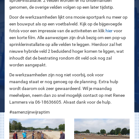
sproei-installatie. 2 velden worden er nu onderhanden
genomen, de overige velden volgen op een later tijdstip.
Door de werkzaamheden lijkt ons mooie sportpark nu meer op
een bouwput als op een voetbalveld. Kijk op de bijgevoegde
foto's voor een impressie van de activiteiten en klik
hier
voor
een korte film. Alle aanwezigen zijn druk bezig om een pop-up
sprinklerinstallatie op alle velden te leggen. Hierdoor zal het
nieuwe hybride veld 2 beduidend hoger komen te liggen, wat
inhoudt dat de bestrating rondom dit veld ook nog zal
worden aangepakt.
De werkzaamheden zijn nog niet voorbij, ook voor
maandag staat er nog genoeg op de planning. Extra hulp
wordt daarom ook zeer gewaardeerd. Wil je maandag
meehelpen, neem dan zo snel mogelijk contact op met Renee
Lammers via 06-18636605. Alvast dank voor de hulp.
#samenzijnwijraptim