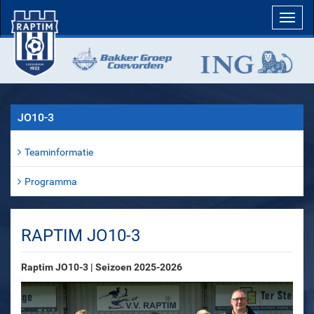
Toggl
navig
JO10-3
Teaminformatie
Programma
RAPTIM JO10-3
Raptim JO10-3 | Seizoen 2025-2026