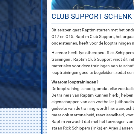
CLUB SUPPORT SCHENK
Dit seizoen gaat Raptim starten met het onde
O17 en O15. Raptim Club Support, het orgaan 
ondersteunen, heeft voor de looptrainingen 
Hiervoor heeft fysiotherapeut Rick Schippe
trainingen . Raptim Club Support vindt dit in
materialen voor deze trainingen aan te scha
looptrainingen goed te begeleiden, zodat een
Waarom looptrainingen?
De looptraining is nodig, omdat elke voetbal
De trainers van Raptim kunnen hierbij helpe
eigenschappen van een voetballer (uithouding
gedeelte van de training wordt hier aandacht
maar ook startsnelheid, reactiesnelheid, vo
Raptim verwacht dat met het toevoegen van de
staan Rick Schippers (links) en Arjen Janse