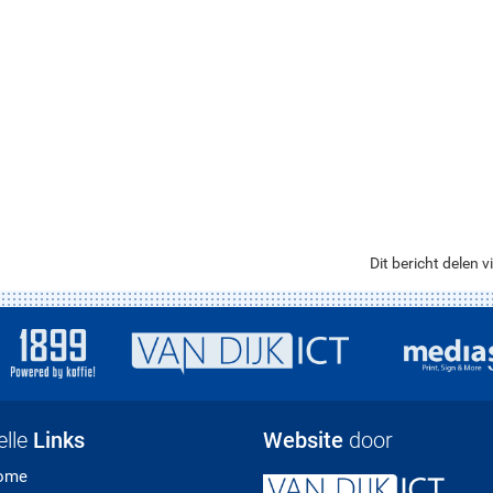
Dit bericht delen vi
elle
Links
Website
door
ome