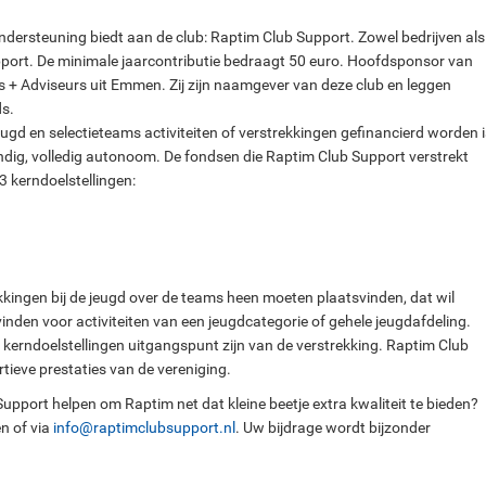
ndersteuning biedt aan de club: Raptim Club Support. Zowel bedrijven als
pport. De minimale jaarcontributie bedraagt 50 euro. Hoofdsponsor van
+ Adviseurs uit Emmen. Zij zijn naamgever van deze club en leggen
ds.
gd en selectieteams activiteiten of verstrekkingen gefinancierd worden i
ndig, volledig autonoom. De fondsen die Raptim Club Support verstrekt
 kerndoelstellingen:
kkingen bij de jeugd over de teams heen moeten plaatsvinden, dat wil
inden voor activiteiten van een jeugdcategorie of gehele jeugdafdeling.
e kerndoelstellingen uitgangspunt zijn van de verstrekking. Raptim Club
rtieve prestaties van de vereniging.
Support helpen om Raptim net dat kleine beetje extra kwaliteit te bieden?
n of via
info@raptimclubsupport.nl
. Uw bijdrage wordt bijzonder