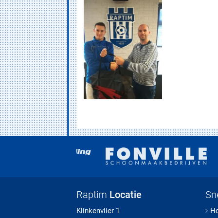
Raptim
Locatie
Sn
Klinkenvlier 1
H