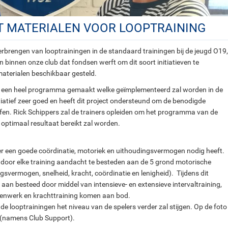
T MATERIALEN VOOR LOOPTRAINING
rbrengen van looptrainingen in de standaard trainingen bij de jeugd O19,
binnen onze club dat fondsen werft om dit soort initiatieven te
materialen beschikbaar gesteld.
rs een heel programma gemaakt welke geïmplementeerd zal worden in de
itiatief zeer goed en heeft dit project ondersteund om de benodigde
ffen. Rick Schippers zal de trainers opleiden om het programma van de
 optimaal resultaat bereikt zal worden.
ler een goede coördinatie, motoriek en uithoudingsvermogen nodig heeft.
n door elke training aandacht te besteden aan de 5 grond motorische
svermogen, snelheid, kracht, coördinatie en lenigheid). Tijdens dit
 aan besteed door middel van intensieve- en extensieve intervaltraining,
etenwerk en krachttraining komen aan bod.
 looptrainingen het niveau van de spelers verder zal stijgen. Op de foto
n (namens Club Support).