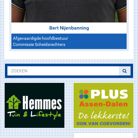
Bert Nijenbanning
Afgevaardigde hoofdbestuur
Commissie Scheidsrechters