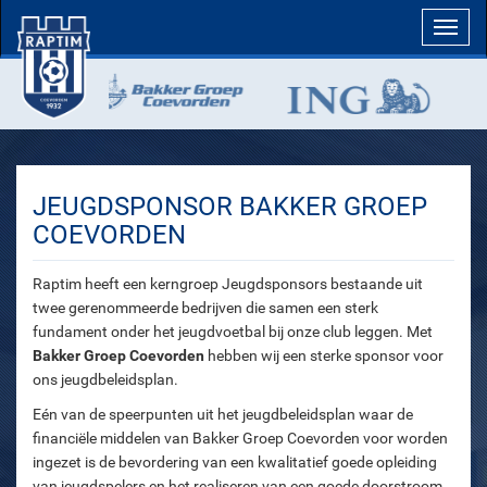
Toggl
navig
JEUGDSPONSOR BAKKER GROEP
COEVORDEN
Raptim heeft een kerngroep Jeugdsponsors bestaande uit
twee gerenommeerde bedrijven die samen een sterk
fundament onder het jeugdvoetbal bij onze club leggen. Met
Bakker Groep Coevorden
hebben wij een sterke sponsor voor
ons jeugdbeleidsplan.
Eén van de speerpunten uit het jeugdbeleidsplan waar de
financiële middelen van Bakker Groep Coevorden voor worden
ingezet is de bevordering van een kwalitatief goede opleiding
van jeugdspelers en het realiseren van een goede doorstroom