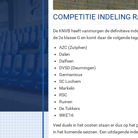
COMPETITIE INDELING R
De KNVB heeft vanmorgen de definitieve inde
de 2e klasse G en komt daar de volgende teg
AZC (Zutphen)
Dalen
Dalfsen
DVSD (Deurningen)
Germanicus
SC Lochem
Markelo
RSC
Ruinen
De Tukkers
WKE'16
Veel duels in het oosten staan er dus op het
in het komende seizoen. Een uitdagende ind