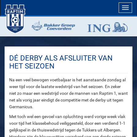
Toggl
navig
DÉ DERBY ALS AFSLUITER VAN
HET SEIZOEN
Na een veel bewogen voetbaljaar is het aanstaande zondag al
weer tijd voor de laatste wedstrijd van het seizoen. En zeker
niet zo maar een wedstrijd voor de mannen van Raptim 1, want
net als vorig jaar eindigt de competitie met de derby uit tegen
Germanicus.
Met toch wel een gevoel van opluchting werd vorige week vlak
voor tijd het klassebehoud veiliggesteld, door een verdiend 1-1
gelijkspel in de thuiswedstrijd tegen de Tukkers uit Albergen.
Hierdoor zijn de blauw-witten verzekerd van een derde seizoen