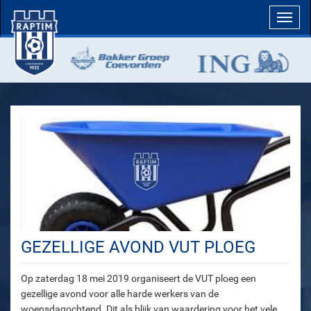
Toggl
navig
GEZELLIGE AVOND VUT PLOEG
Op zaterdag 18 mei 2019 organiseert de VUT ploeg een
gezellige avond voor alle harde werkers van de
woensdagochtend. Dit als blijk van waardering voor het vele