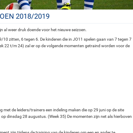
OEN 2018/2019
zijn al weer druk doende voor het nieuwe seizoen.
9/10 zitten, 6 tegen 6. De kinderen die in JO11 spelen gaan van 7 tegen 7
eek 22 t/m 24) zal er op de volgende momenten getraind worden voor de
leg met de leiders/trainers een indeling maken die op 29 juni op de site
en op dinsdag 28 augustus. (Week 35) De momenten zijn net als hierboven
ment zijn tijdens de training van de kinderen om een en ander te