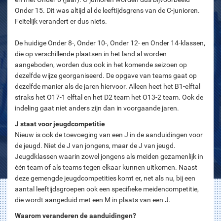
Onder 15. Dit was altijd al de leeftijdsgrens van de C-junioren.
Feitelijk verandert er dus niets.
De huidige Onder 8-, Onder 10-, Onder 12- en Onder 14-klassen,
die op verschillende plaatsen in het land al worden
aangeboden, worden dus ook in het komende seizoen op
dezelfde wijze georganiseerd. De opgave van teams gaat op
dezelfde manier als de jaren hiervoor. Alleen heet het B1-elftal
straks het O17-1 elftal en het D2 team het O13-2 team. Ook de
indeling gaat niet anders zijn dan in voorgaande jaren.
J staat voor jeugdcompetitie
Nieuw is ook de toevoeging van een J in de aanduidingen voor
de jeugd. Niet de J van jongens, maar de J van jeugd.
Jeugdklassen waarin zowel jongens als meiden gezamenlijk in
één team of als teams tegen elkaar kunnen uitkomen. Naast
deze gemengde jeugdcompetities komt er, net als nu, bij een
aantal leeftijdsgroepen ook een specifieke meidencompetitie,
die wordt aangeduid met een M in plaats van een J.
Waarom veranderen de aanduidingen?