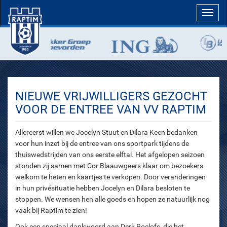
Toggl
navig
NIEUWE VRIJWILLIGERS GEZOCHT
VOOR DE ENTREE VAN VV RAPTIM
Allereerst willen we Jocelyn Stuut en Dilara Keen bedanken
voor hun inzet bij de entree van ons sportpark tijdens de
thuiswedstrijden van ons eerste elftal. Het afgelopen seizoen
stonden zij samen met Cor Blaauwgeers klaar om bezoekers
welkom te heten en kaartjes te verkopen. Door veranderingen
in hun privésituatie hebben Jocelyn en Dilara besloten te
stoppen. We wensen hen alle goeds en hopen ze natuurlijk nog
vaak bij Raptim te zien!
Ook een speciaal dankwoord aan Derk Roelofs, die het