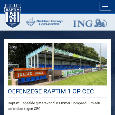
Toggl
navig
OEFENZEGE RAPTIM 1 OP CEC
Raptim 1 speelde gisteravond in Emmer-Compascuum een
oefenduel tegen CEC.