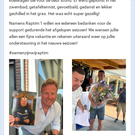
koelwagen die voor de deur stond. Er werd geplonst in het
zwembad, getafeltennist, gevoetbald, gedanst en lekker
gechilled in het gras. Het was echt super gezellig!
Namens Raptim 1 willen we iedereen bedanken voor de
support gedurende het afgelopen seizoen! We wensen jullie
allen een fijne vakantie en rekenen uiteraard weer op jullie
ondersteuning in het nieuwe seizoen!
#samenzijnwijraptim