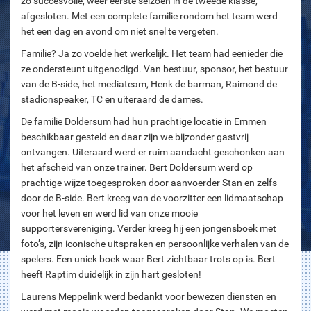
zo succesvolle, weer eerste seizoen in de tweede klasse,
afgesloten. Met een complete familie rondom het team werd
het een dag en avond om niet snel te vergeten.
Familie? Ja zo voelde het werkelijk. Het team had eenieder die
ze ondersteunt uitgenodigd. Van bestuur, sponsor, het bestuur
van de B-side, het mediateam, Henk de barman, Raimond de
stadionspeaker, TC en uiteraard de dames.
De familie Doldersum had hun prachtige locatie in Emmen
beschikbaar gesteld en daar zijn we bijzonder gastvrij
ontvangen. Uiteraard werd er ruim aandacht geschonken aan
het afscheid van onze trainer. Bert Doldersum werd op
prachtige wijze toegesproken door aanvoerder Stan en zelfs
door de B-side. Bert kreeg van de voorzitter een lidmaatschap
voor het leven en werd lid van onze mooie
supportersvereniging. Verder kreeg hij een jongensboek met
foto’s, zijn iconische uitspraken en persoonlijke verhalen van de
spelers. Een uniek boek waar Bert zichtbaar trots op is. Bert
heeft Raptim duidelijk in zijn hart gesloten!
Laurens Meppelink werd bedankt voor bewezen diensten en