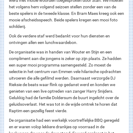
werd met mooie woorden toegesproken door Stan. We moeten
het volgens hem volgend seizoen stellen zonder een van de
beste spelers in de tweede klasse. En Bram Maes kreeg ook een
mooie afscheidsspeech. Beide spelers kregen een mooi foto
schilderij.
Ook de verdere staf werd bedankt voor hun diensten en
ontvingen allen een lunchwaardebon.
De organisatie was in handen van Wouter en Stijn en een
compliment aan die jongens is zeker op zijn plaats. Ze hadden
een super mooi programma samengesteld. Zo moest de
selectie in het centrum van Emmen vele hilarische opdrachten
uitvoeren die alle gefilmd werden. Daarnaast verzorgde DJ
Rieksie de beats waar flink op gedanst werd en konden we
genieten van een live optreden van zanger Harry Snijders.
Gelukkig had de familie Doldersum de buurt ingelicht over de
geluidsoverlast. Het was tot in de wijde omtrek te horen dat
Raptim een gezellig feest vierde.
De organisatie had een werkelijk voortreffelijke BBQ geregeld
en er waren volop lekkere drankjes op voorraad in de