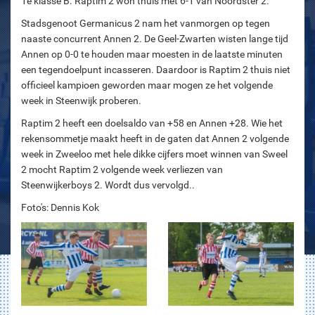
1e klasse B. Raptim 2 won thuis met 6-1 van Noordster 2.
Stadsgenoot Germanicus 2 nam het vanmorgen op tegen
naaste concurrent Annen 2. De Geel-Zwarten wisten lange tijd
Annen op 0-0 te houden maar moesten in de laatste minuten
een tegendoelpunt incasseren. Daardoor is Raptim 2 thuis niet
officieel kampioen geworden maar mogen ze het volgende
week in Steenwijk proberen.
Raptim 2 heeft een doelsaldo van +58 en Annen +28. Wie het
rekensommetje maakt heeft in de gaten dat Annen 2 volgende
week in Zweeloo met hele dikke cijfers moet winnen van Sweel
2 mocht Raptim 2 volgende week verliezen van
Steenwijkerboys 2. Wordt dus vervolgd..
Foto's: Dennis Kok