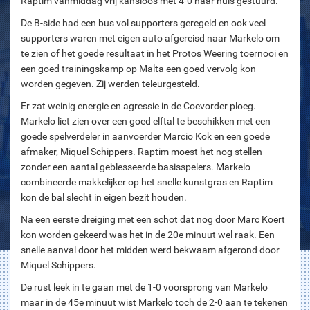
Raptim vanmiddag vrij kansloos met 4-0 naar huis gestuurd.
De B-side had een bus vol supporters geregeld en ook veel
supporters waren met eigen auto afgereisd naar Markelo om
te zien of het goede resultaat in het Protos Weering toernooi en
een goed trainingskamp op Malta een goed vervolg kon
worden gegeven. Zij werden teleurgesteld.
Er zat weinig energie en agressie in de Coevorder ploeg.
Markelo liet zien over een goed elftal te beschikken met een
goede spelverdeler in aanvoerder Marcio Kok en een goede
afmaker, Miquel Schippers. Raptim moest het nog stellen
zonder een aantal geblesseerde basisspelers. Markelo
combineerde makkelijker op het snelle kunstgras en Raptim
kon de bal slecht in eigen bezit houden.
Na een eerste dreiging met een schot dat nog door Marc Koert
kon worden gekeerd was het in de 20e minuut wel raak. Een
snelle aanval door het midden werd bekwaam afgerond door
Miquel Schippers.
De rust leek in te gaan met de 1-0 voorsprong van Markelo
maar in de 45e minuut wist Markelo toch de 2-0 aan te tekenen