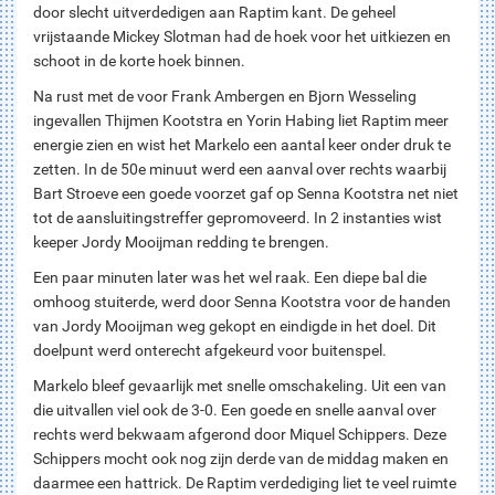
door slecht uitverdedigen aan Raptim kant. De geheel
vrijstaande Mickey Slotman had de hoek voor het uitkiezen en
schoot in de korte hoek binnen.
Na rust met de voor Frank Ambergen en Bjorn Wesseling
ingevallen Thijmen Kootstra en Yorin Habing liet Raptim meer
energie zien en wist het Markelo een aantal keer onder druk te
zetten. In de 50e minuut werd een aanval over rechts waarbij
Bart Stroeve een goede voorzet gaf op Senna Kootstra net niet
tot de aansluitingstreffer gepromoveerd. In 2 instanties wist
keeper Jordy Mooijman redding te brengen.
Een paar minuten later was het wel raak. Een diepe bal die
omhoog stuiterde, werd door Senna Kootstra voor de handen
van Jordy Mooijman weg gekopt en eindigde in het doel. Dit
doelpunt werd onterecht afgekeurd voor buitenspel.
Markelo bleef gevaarlijk met snelle omschakeling. Uit een van
die uitvallen viel ook de 3-0. Een goede en snelle aanval over
rechts werd bekwaam afgerond door Miquel Schippers. Deze
Schippers mocht ook nog zijn derde van de middag maken en
daarmee een hattrick. De Raptim verdediging liet te veel ruimte