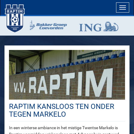
Toggl
navig
RAPTIM KANSLOOS TEN ONDER
TEGEN MARKELO
In een winterse ambiance in het mistige Twentse Markelo is