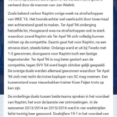
verteerd door de mannen van Jan Wielink.
Zoals bekend verloor Raptim vorige week na strafschoppen
van WKE '16. Het toonde echter wel veerkracht door twee maal
een achterstand goed te maken. Ter Apel '96 onderging
hetzelfde lot, Hoogezand was na strafschoppen ook te sterk
waardoor zowel Raptim als Ter Apel '96 zich volledig kunnen
richten op de competitie. Daarin gaat het voor Raptim, na een
stroeve start, steeds beter. Onlangs werd er uit bij Twedo met
1-3 gewonnen, doorgaans voor Raptim toch een lastige
tegenstander. Ter Apel '96 is nog beter gestart aan de
competitie, tegen SVV '04 werd begin oktober gelijk gespeeld.
De overige duels werden allemaal gewonnen waardoor Ter Apel
'96 zich met recht de trotse koploper van 3C mag noemen. Een
tussenstand waar nieuwbakken trainer Koen Feijen trots op
kan zijn.
De onderlinge duels tussen beide teams spreken in het voordeel
van Raptim, het won de laatste vier ontmoetingen. In de
seizoenen 2013/2014 en 2015/2016 werd in vier wedstrijden
liefst twintig keer gescoord. Doelcijfers 19-1 in het voordeel van