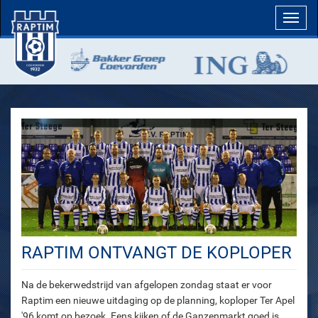
Toggl
navig
RAPTIM ONTVANGT DE KOPLOPER
Na de bekerwedstrijd van afgelopen zondag staat er voor
Raptim een nieuwe uitdaging op de planning, koploper Ter Apel
'96 komt op bezoek. Eens kijken of de Ganzenmarkt goed is