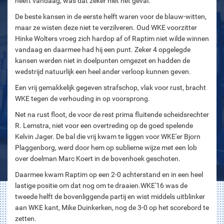
heeft vandaag, was dat zeker niet het geval.
De beste kansen in de eerste helft waren voor de blauw-witten,
maar ze wisten deze niet te verzilveren. Oud WKE voorzitter
Hinke Wolters vroeg zich hardop af of Raptim niet wilde winnen
vandaag en daarmee had hij een punt. Zeker 4 opgelegde
kansen werden niet in doelpunten omgezet en hadden de
wedstrijd natuurlijk een heel ander verloop kunnen geven.
Een vrij gemakkelijk gegeven strafschop, vlak voor rust, bracht
WKE tegen de verhouding in op voorsprong.
Net na rust floot, de voor de rest prima fluitende scheidsrechter
R. Lemstra, niet voor een overtreding op de goed spelende
Kelvin Jager. De bal die vrij kwam te liggen voor WKE'er Bjorn
Plaggenborg, werd door hem op sublieme wijze met een lob
over doelman Marc Koert in de bovenhoek geschoten.
Daarmee kwam Raptim op een 2-0 achterstand en in een heel
lastige positie om dat nog om te draaien.WKE'16 was de
tweede helft de bovenliggende partij en wist middels uitblinker
aan WKE kant, Mike Duinkerken, nog de 3-0 op het scorebord te
zetten.