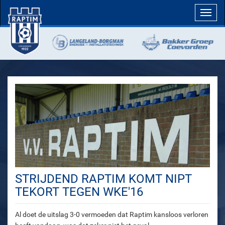
Toggl
navig
STRIJDEND RAPTIM KOMT NIPT
TEKORT TEGEN WKE'16
Al doet de uitslag 3-0 vermoeden dat Raptim kansloos verloren