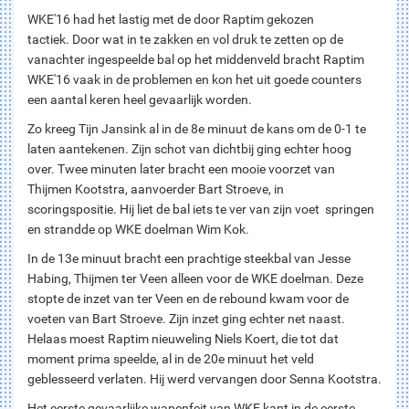
WKE'16 had het lastig met de door Raptim gekozen
tactiek. Door wat in te zakken en vol druk te zetten op de
vanachter ingespeelde bal op het middenveld bracht Raptim
WKE'16 vaak in de problemen en kon het uit goede counters
een aantal keren heel gevaarlijk worden.
Zo kreeg Tijn Jansink al in de 8e minuut de kans om de 0-1 te
laten aantekenen. Zijn schot van dichtbij ging echter hoog
over. Twee minuten later bracht een mooie voorzet van
Thijmen Kootstra, aanvoerder Bart Stroeve, in
scoringspositie. Hij liet de bal iets te ver van zijn voet springen
en strandde op WKE doelman Wim Kok.
In de 13e minuut bracht een prachtige steekbal van Jesse
Habing, Thijmen ter Veen alleen voor de WKE doelman. Deze
stopte de inzet van ter Veen en de rebound kwam voor de
voeten van Bart Stroeve. Zijn inzet ging echter net naast.
Helaas moest Raptim nieuweling Niels Koert, die tot dat
moment prima speelde, al in de 20e minuut het veld
geblesseerd verlaten. Hij werd vervangen door Senna Kootstra.
Het eerste gevaarlijke wapenfeit van WKE kant in de eerste