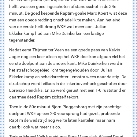
helft, was een goed ingeschoten afstandsschot in de 34e
minuut. De goed keepende Raptim-goalie Marc Koert wist deze
met een goede redding onschadelijk te maken. Aan het eind
van de eerste helft drong WKE wat meer aan. Julian
Ekkelenkamp had aan Mike Duinkerken een lastige
tegenstander.
Nadat eerst Thijmen ter Veen na een goede pass van Kelvin
Jager nog een keer alleen op het WKE doel kon afgaan viel het
eerste doelpunt aan de andere kant. Mike Duinkerken werd in
het strafschopgebied licht tegengehouden door Julian
Ekkelenkamp en scheidsrechter Lemstra wees naar de stip. De
strafschop werd feilloos in de linkerbovenhoek geschoten door
Lorenzo Hendriks. En zo werd gerust met een 1-0 ruststand en
daarmee deed Raptim zichzelf tekort.
Toen in de 50e minuut Bjorn Plaggenborg met zijn prachtige
doelpunt WKE op een 2-0 voorsprong had gezet, probeerde
Raptim de wedstrijd nog wel te laten kantelen maar nam
daarbij ook wat meer risico.
Trainer Marcel Valk bracht met Stan Meppelink, Wessel Drogt,