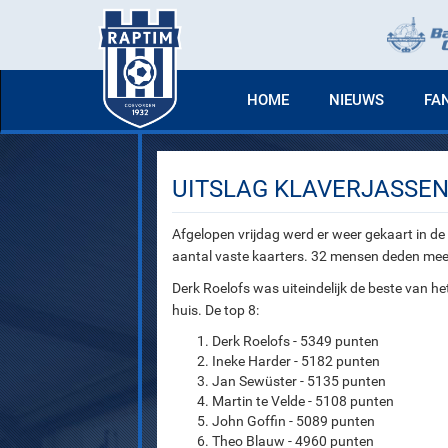
HOME
NIEUWS
FA
UITSLAG KLAVERJASSEN
Afgelopen vrijdag werd er weer gekaart in d
aantal vaste kaarters. 32 mensen deden mee
Derk Roelofs was uiteindelijk de beste van he
huis. De top 8:
Derk Roelofs - 5349 punten
Ineke Harder - 5182 punten
Jan Sewüster - 5135 punten
Martin te Velde - 5108 punten
John Goffin - 5089 punten
Theo Blauw - 4960 punten