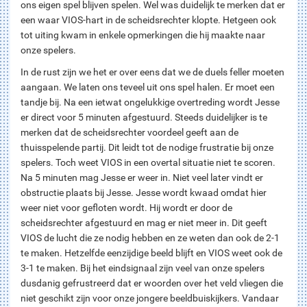
ons eigen spel blijven spelen. Wel was duidelijk te merken dat er
een waar VIOS-hart in de scheidsrechter klopte. Hetgeen ook
tot uiting kwam in enkele opmerkingen die hij maakte naar
onze spelers.
In de rust zijn we het er over eens dat we de duels feller moeten
aangaan. We laten ons teveel uit ons spel halen. Er moet een
tandje bij. Na een ietwat ongelukkige overtreding wordt Jesse
er direct voor 5 minuten afgestuurd. Steeds duidelijker is te
merken dat de scheidsrechter voordeel geeft aan de
thuisspelende partij. Dit leidt tot de nodige frustratie bij onze
spelers. Toch weet VIOS in een overtal situatie niet te scoren.
Na 5 minuten mag Jesse er weer in. Niet veel later vindt er
obstructie plaats bij Jesse. Jesse wordt kwaad omdat hier
weer niet voor gefloten wordt. Hij wordt er door de
scheidsrechter afgestuurd en mag er niet meer in. Dit geeft
VIOS de lucht die ze nodig hebben en ze weten dan ook de 2-1
te maken. Hetzelfde eenzijdige beeld blijft en VIOS weet ook de
3-1 te maken. Bij het eindsignaal zijn veel van onze spelers
dusdanig gefrustreerd dat er woorden over het veld vliegen die
niet geschikt zijn voor onze jongere beeldbuiskijkers. Vandaar