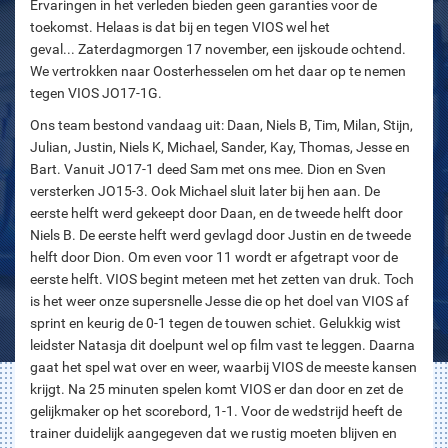
Ervaringen in het verleden bieden geen garanties voor de
toekomst. Helaas is dat bij en tegen VIOS wel het
geval... Zaterdagmorgen 17 november, een ijskoude ochtend.
We vertrokken naar Oosterhesselen om het daar op te nemen
tegen VIOS JO17-1G.
Ons team bestond vandaag uit: Daan, Niels B, Tim, Milan, Stijn,
Julian, Justin, Niels K, Michael, Sander, Kay, Thomas, Jesse en
Bart. Vanuit JO17-1 deed Sam met ons mee. Dion en Sven
versterken JO15-3. Ook Michael sluit later bij hen aan. De
eerste helft werd gekeept door Daan, en de tweede helft door
Niels B. De eerste helft werd gevlagd door Justin en de tweede
helft door Dion. Om even voor 11 wordt er afgetrapt voor de
eerste helft. VIOS begint meteen met het zetten van druk. Toch
is het weer onze supersnelle Jesse die op het doel van VIOS af
sprint en keurig de 0-1 tegen de touwen schiet. Gelukkig wist
leidster Natasja dit doelpunt wel op film vast te leggen. Daarna
gaat het spel wat over en weer, waarbij VIOS de meeste kansen
krijgt. Na 25 minuten spelen komt VIOS er dan door en zet de
gelijkmaker op het scorebord, 1-1. Voor de wedstrijd heeft de
trainer duidelijk aangegeven dat we rustig moeten blijven en