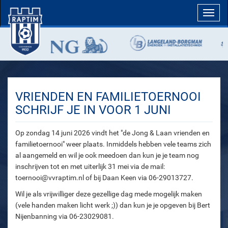
Toggl
navig
VRIENDEN EN FAMILIETOERNOOI
SCHRIJF JE IN VOOR 1 JUNI
Op zondag 14 juni 2026 vindt het "de Jong & Laan vrienden en
familietoernooi" weer plaats. Inmiddels hebben vele teams zich
al aangemeld en wil je ook meedoen dan kun je je team nog
inschrijven tot en met uiterlijk 31 mei via de mail:
toernooi@vvraptim.nl of bij Daan Keen via 06-29013727.
Wil je als vrijwilliger deze gezellige dag mede mogelijk maken
(vele handen maken licht werk ;)) dan kun je je opgeven bij Bert
Nijenbanning via 06-23029081.