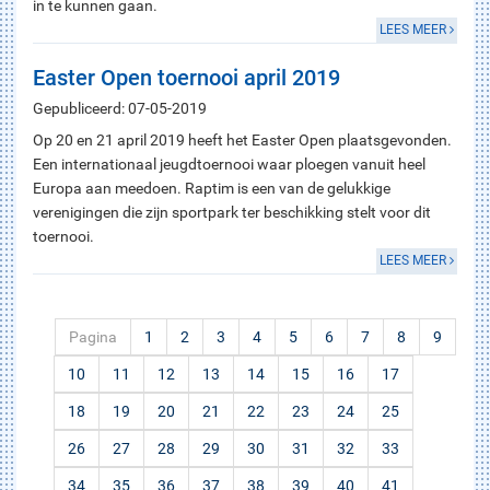
in te kunnen gaan.
LEES MEER
Easter Open toernooi april 2019
Gepubliceerd: 07-05-2019
Op 20 en 21 april 2019 heeft het Easter Open plaatsgevonden.
Een internationaal jeugdtoernooi waar ploegen vanuit heel
Europa aan meedoen. Raptim is een van de gelukkige
verenigingen die zijn sportpark ter beschikking stelt voor dit
toernooi.
LEES MEER
Pagina
1
2
3
4
5
6
7
8
9
10
11
12
13
14
15
16
17
18
19
20
21
22
23
24
25
26
27
28
29
30
31
32
33
34
35
36
37
38
39
40
41