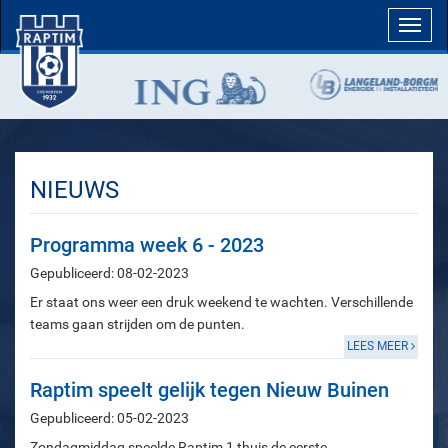
Toggl
navig
NIEUWS
Programma week 6 - 2023
Gepubliceerd: 08-02-2023
Er staat ons weer een druk weekend te wachten. Verschillende
teams gaan strijden om de punten.
LEES MEER
Raptim speelt gelijk tegen Nieuw Buinen
Gepubliceerd: 05-02-2023
Zondagmiddag speelde Raptim 1 thuis de eerste