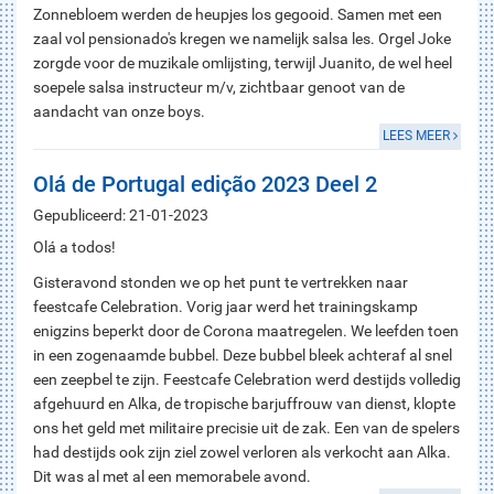
Zonnebloem werden de heupjes los gegooid. Samen met een
zaal vol pensionado's kregen we namelijk salsa les. Orgel Joke
zorgde voor de muzikale omlijsting, terwijl Juanito, de wel heel
soepele salsa instructeur m/v, zichtbaar genoot van de
aandacht van onze boys.
LEES MEER
Olá de Portugal edição 2023 Deel 2
Gepubliceerd: 21-01-2023
Olá a todos!
Gisteravond stonden we op het punt te vertrekken naar
feestcafe Celebration. Vorig jaar werd het trainingskamp
enigzins beperkt door de Corona maatregelen. We leefden toen
in een zogenaamde bubbel. Deze bubbel bleek achteraf al snel
een zeepbel te zijn. Feestcafe Celebration werd destijds volledig
afgehuurd en Alka, de tropische barjuffrouw van dienst, klopte
ons het geld met militaire precisie uit de zak. Een van de spelers
had destijds ook zijn ziel zowel verloren als verkocht aan Alka.
Dit was al met al een memorabele avond.