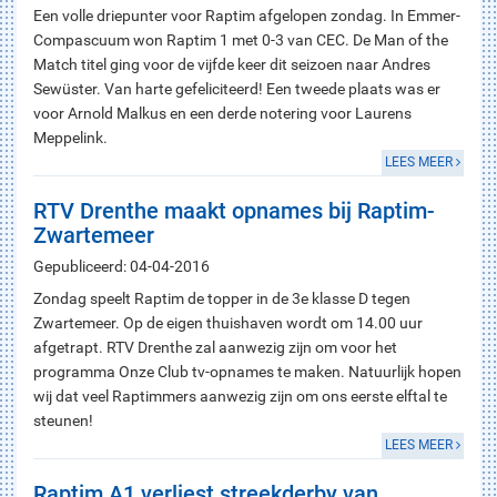
Een volle driepunter voor Raptim afgelopen zondag. In Emmer-
Compascuum won Raptim 1 met 0-3 van CEC. De Man of the
Match titel ging voor de vijfde keer dit seizoen naar Andres
Sewüster. Van harte gefeliciteerd! Een tweede plaats was er
voor Arnold Malkus en een derde notering voor Laurens
Meppelink.
LEES MEER
RTV Drenthe maakt opnames bij Raptim-
Zwartemeer
Gepubliceerd: 04-04-2016
Zondag speelt Raptim de topper in de 3e klasse D tegen
Zwartemeer. Op de eigen thuishaven wordt om 14.00 uur
afgetrapt. RTV Drenthe zal aanwezig zijn om voor het
programma Onze Club tv-opnames te maken. Natuurlijk hopen
wij dat veel Raptimmers aanwezig zijn om ons eerste elftal te
steunen!
LEES MEER
Raptim A1 verliest streekderby van