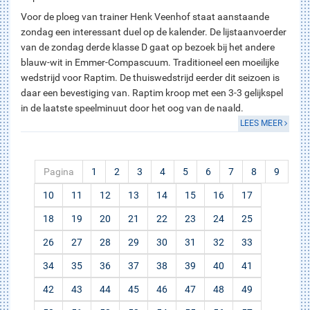
Voor de ploeg van trainer Henk Veenhof staat aanstaande
zondag een interessant duel op de kalender. De lijstaanvoerder
van de zondag derde klasse D gaat op bezoek bij het andere
blauw-wit in Emmer-Compascuum. Traditioneel een moeilijke
wedstrijd voor Raptim. De thuiswedstrijd eerder dit seizoen is
daar een bevestiging van. Raptim kroop met een 3-3 gelijkspel
in de laatste speelminuut door het oog van de naald.
LEES MEER
Pagina
1
2
3
4
5
6
7
8
9
10
11
12
13
14
15
16
17
18
19
20
21
22
23
24
25
26
27
28
29
30
31
32
33
34
35
36
37
38
39
40
41
42
43
44
45
46
47
48
49