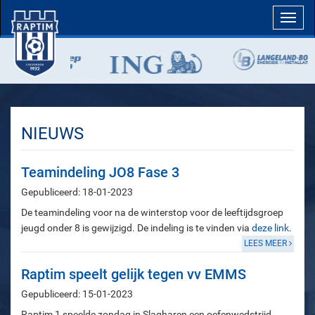
Toggl
navig
NIEUWS
Teamindeling JO8 Fase 3
Gepubliceerd: 18-01-2023
De teamindeling voor na de winterstop voor de leeftijdsgroep
jeugd onder 8 is gewijzigd. De indeling is te vinden via
deze link
.
LEES MEER
Raptim speelt gelijk tegen vv EMMS
Gepubliceerd: 15-01-2023
Raptim 1 speelde zondag in Slagharen een oefenwedstrijd