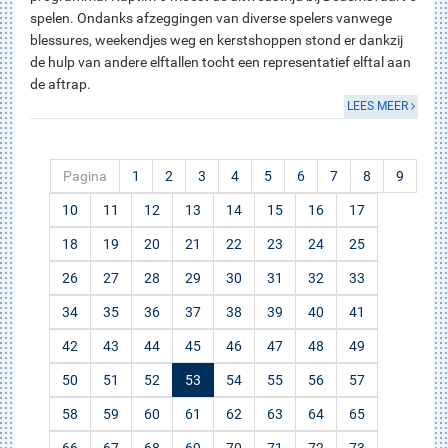
spelen. Ondanks afzeggingen van diverse spelers vanwege
blessures, weekendjes weg en kerstshoppen stond er dankzij
de hulp van andere elftallen tocht een representatief elftal aan
de aftrap.
LEES MEER
Pagina
1
2
3
4
5
6
7
8
9
10
11
12
13
14
15
16
17
18
19
20
21
22
23
24
25
26
27
28
29
30
31
32
33
34
35
36
37
38
39
40
41
42
43
44
45
46
47
48
49
50
51
52
53
54
55
56
57
58
59
60
61
62
63
64
65