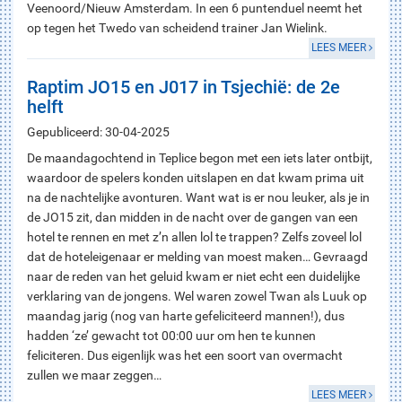
Veenoord/Nieuw Amsterdam. In een 6 puntenduel neemt het
op tegen het Twedo van scheidend trainer Jan Wielink.
LEES MEER
Raptim JO15 en J017 in Tsjechië: de 2e
helft
Gepubliceerd: 30-04-2025
De maandagochtend in Teplice begon met een iets later ontbijt,
waardoor de spelers konden uitslapen en dat kwam prima uit
na de nachtelijke avonturen. Want wat is er nou leuker, als je in
de JO15 zit, dan midden in de nacht over de gangen van een
hotel te rennen en met z’n allen lol te trappen? Zelfs zoveel lol
dat de hoteleigenaar er melding van moest maken… Gevraagd
naar de reden van het geluid kwam er niet echt een duidelijke
verklaring van de jongens. Wel waren zowel Twan als Luuk op
maandag jarig (nog van harte gefeliciteerd mannen!), dus
hadden ‘ze’ gewacht tot 00:00 uur om hen te kunnen
feliciteren. Dus eigenlijk was het een soort van overmacht
zullen we maar zeggen…
LEES MEER