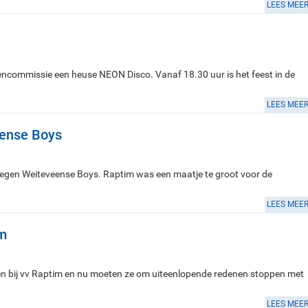
LEES MEE
tencommissie een heuse NEON Disco. Vanaf 18.30 uur is het feest in de
LEES MEE
eense Boys
egen Weiteveense Boys. Raptim was een maatje te groot voor de
LEES MEE
im
men bij vv Raptim en nu moeten ze om uiteenlopende redenen stoppen met
LEES MEE