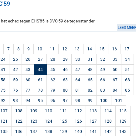
C'59
a het echec tegen EHS'85 is DVC'59 de tegenstander.
LEES MEE
7
8
9
10
11
12
13
14
15
16
17
24
25
26
27
28
29
30
31
32
33
34
41
42
43
44
45
46
47
48
49
50
51
58
59
60
61
62
63
64
65
66
67
68
75
76
77
78
79
80
81
82
83
84
85
92
93
94
95
96
97
98
99
100
101
107
108
109
110
111
112
113
114
115
121
122
123
124
125
126
127
128
129
135
136
137
138
139
140
141
142
143