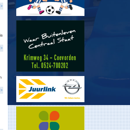
R
is
R
n
R