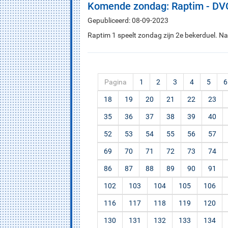
Komende zondag: Raptim - DV
Gepubliceerd: 08-09-2023
Raptim 1 speelt zondag zijn 2e bekerduel. N
Pagina
1
2
3
4
5
6
18
19
20
21
22
23
35
36
37
38
39
40
52
53
54
55
56
57
69
70
71
72
73
74
86
87
88
89
90
91
102
103
104
105
106
116
117
118
119
120
130
131
132
133
134