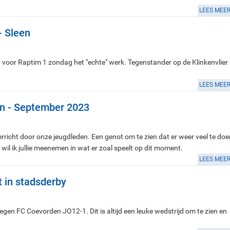
LEES MEE
- Sleen
 voor Raptim 1 zondag het "echte" werk. Tegenstander op de Klinkenvlier 
LEES MEE
en - September 2023
erricht door onze jeugdleden. Een genot om te zien dat er weer veel te doe
wil ik jullie meenemen in wat er zoal speelt op dit moment.
LEES MEE
t in stadsderby
 FC Coevorden JO12-1. Dit is altijd een leuke wedstrijd om te zien en