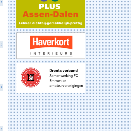
R
R
Drents verbond
Samenwerking FC
Emmen en
amateurverenigingen
R
R