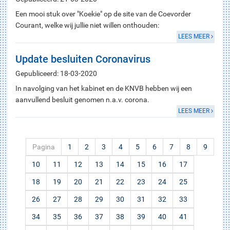
Een mooi stuk over "Koekie" op de site van de Coevorder
Courant, welke wij jullie niet willen onthouden:
LEES MEER
Update besluiten Coronavirus
Gepubliceerd: 18-03-2020
In navolging van het kabinet en de KNVB hebben wij een
aanvullend besluit genomen n.a.v. corona.
LEES MEER
Pagina
1
2
3
4
5
6
7
8
9
10
11
12
13
14
15
16
17
18
19
20
21
22
23
24
25
26
27
28
29
30
31
32
33
34
35
36
37
38
39
40
41