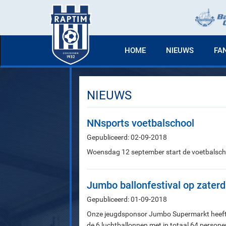
HOME
NIEUWS
FA
NIEUWS
NNsports voetbalschool
Gepubliceerd: 02-09-2018
Woensdag 12 september start de voetbalsch
Jumbo ballonfestival op zater
Gepubliceerd: 01-09-2018
Onze jeugdsponsor Jumbo Supermarkt heeft d
de 6 luchtballonnen met in totaal 64 personen