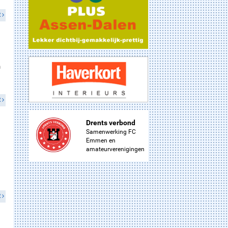
R
m
R
Drents verbond
Samenwerking FC
Emmen en
amateurverenigingen
R