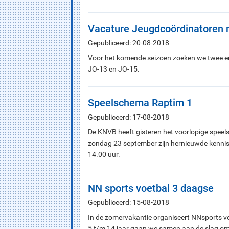
Vacature Jeugdcoördinatoren 
Gepubliceerd: 20-08-2018
Voor het komende seizoen zoeken we twee ent
JO-13 en JO-15.
Speelschema Raptim 1
Gepubliceerd: 17-08-2018
De KNVB heeft gisteren het voorlopige spee
zondag 23 september zijn hernieuwde kennism
14.00 uur.
NN sports voetbal 3 daagse
Gepubliceerd: 15-08-2018
In de zomervakantie organiseert NNsports v
5 t/m 14 jaar gaan we samen aan de slag om 