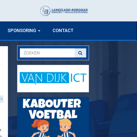
SPONSORING
CONTACT
R
n
n