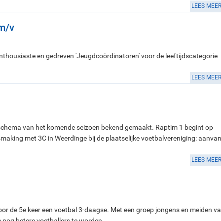
LEES MEE
m/v
housiaste en gedreven 'Jeugdcoördinatoren' voor de leeftijdscategorie
LEES MEE
lschema van het komende seizoen bekend gemaakt. Raptim 1 begint op
aking met 3C in Weerdinge bij de plaatselijke voetbalvereniging: aanva
LEES MEE
oor de 5e keer een voetbal 3-daagse. Met een groep jongens en meiden v
nog betere voetballers te worden.