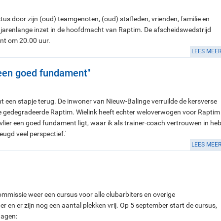
s door zijn (oud) teamgenoten, (oud) stafleden, vrienden, familie en
 jarenlange inzet in de hoofdmacht van Raptim. De afscheidswedstrijd
gint om 20.00 uur.
LEES MEE
m een goed fundament"
cht een stapje terug. De inwoner van Nieuw-Balinge verruilde de kersverse
se gedegradeerde Raptim. Wielink heeft echter weloverwogen voor Raptim
vlier een goed fundament ligt, waar ik als trainer-coach vertrouwen in heb
eugd veel perspectief.'
LEES MEE
ommissie weer een cursus voor alle clubarbiters en overige
r en er zijn nog een aantal plekken vrij. Op 5 september start de cursus,
dagen: