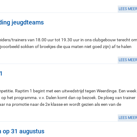
LEES MEE
eding jeugdteams
ders/trainers van 18.00 uur tot 19.30 uur in ons clubgebouw terecht o
ijvoorbeeld sokken of broekjes die qua maten niet goed zijn) af te halen
LEES MEE
1
etitie. Raptim 1 begint met een uitwedstrijd tegen Weerdinge. Een week
rby op het programma. v.v. Dalen komt dan op bezoek. De ploeg van trainer
aar na promotie naar de 2e klasse en wordt gezien als een van de
LEES MEE
n op 31 augustus