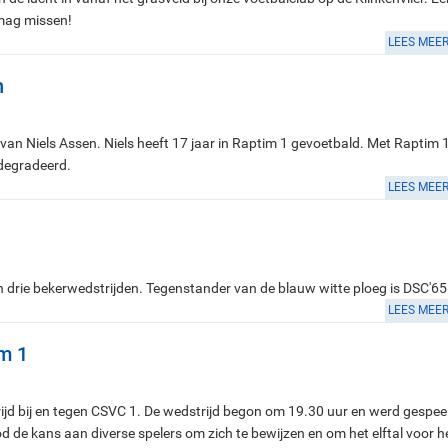
 mag missen!
LEES MEE
n
an Niels Assen. Niels heeft 17 jaar in Raptim 1 gevoetbald. Met Raptim 
edegradeerd.
LEES MEE
drie bekerwedstrijden. Tegenstander van de blauw witte ploeg is DSC'65
LEES MEE
m 1
jd bij en tegen CSVC 1. De wedstrijd begon om 19.30 uur en werd gespee
 de kans aan diverse spelers om zich te bewijzen en om het elftal voor h