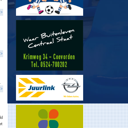
R
1
R
.
R
ld
et