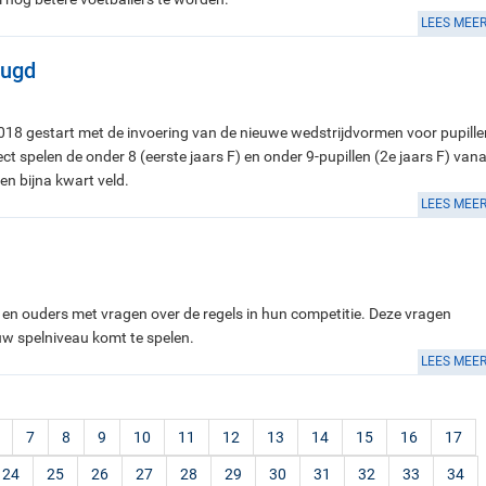
LEES MEE
eugd
018 gestart met de invoering van de nieuwe wedstrijdvormen voor pupille
t spelen de onder 8 (eerste jaars F) en onder 9-pupillen (2e jaars F) vana
en bijna kwart veld.
LEES MEE
ers en ouders met vragen over de regels in hun competitie. Deze vragen
euw spelniveau komt te spelen.
LEES MEE
7
8
9
10
11
12
13
14
15
16
17
24
25
26
27
28
29
30
31
32
33
34