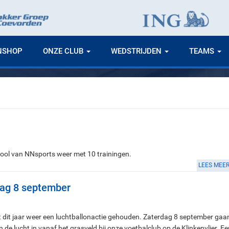
NSHOP
ONZE CLUB
WEDSTRIJDEN
TEAMS
ool van NNsports weer met 10 trainingen.
LEES MEE
dag 8 september
it jaar weer een luchtballonactie gehouden. Zaterdag 8 september gaa
 de lucht in vanaf het grasveld bij onze voetbalclub op de Klinkenvlier. Ee