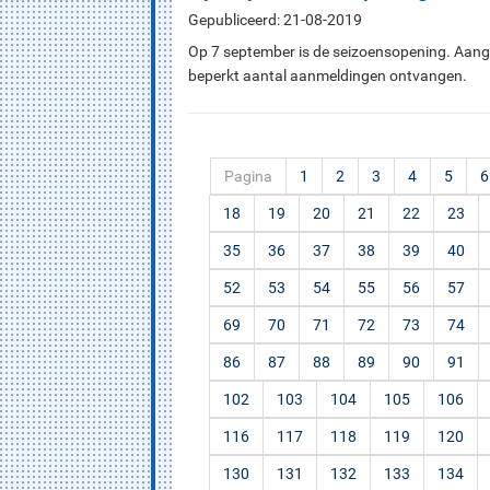
Gepubliceerd: 21-08-2019
Op 7 september is de seizoensopening. Aange
beperkt aantal aanmeldingen ontvangen.
Pagina
1
2
3
4
5
6
18
19
20
21
22
23
35
36
37
38
39
40
52
53
54
55
56
57
69
70
71
72
73
74
86
87
88
89
90
91
102
103
104
105
106
116
117
118
119
120
130
131
132
133
134