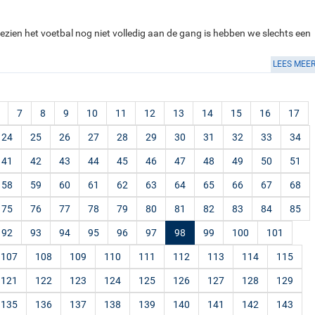
zien het voetbal nog niet volledig aan de gang is hebben we slechts een
LEES MEE
7
8
9
10
11
12
13
14
15
16
17
24
25
26
27
28
29
30
31
32
33
34
41
42
43
44
45
46
47
48
49
50
51
58
59
60
61
62
63
64
65
66
67
68
75
76
77
78
79
80
81
82
83
84
85
92
93
94
95
96
97
98
99
100
101
107
108
109
110
111
112
113
114
115
121
122
123
124
125
126
127
128
129
135
136
137
138
139
140
141
142
143