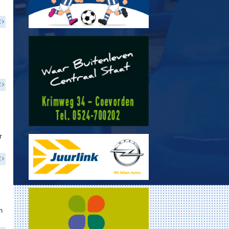
R
R
r
R
m