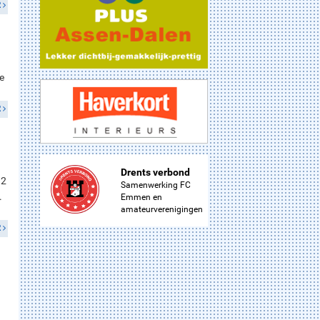
R
e
R
Drents verbond
 2
Samenwerking FC
.
Emmen en
amateurverenigingen
R