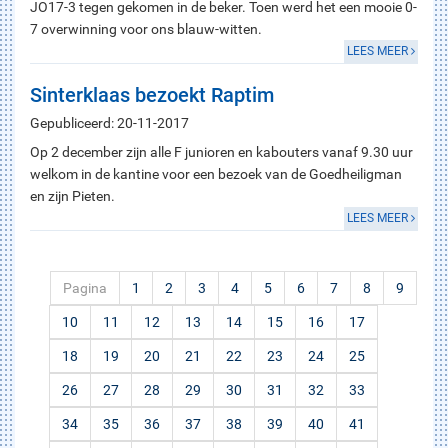
JO17-3 tegen gekomen in de beker. Toen werd het een mooie 0-
7 overwinning voor ons blauw-witten.
LEES MEER
Sinterklaas bezoekt Raptim
Gepubliceerd: 20-11-2017
Op 2 december zijn alle F junioren en kabouters vanaf 9.30 uur
welkom in de kantine voor een bezoek van de Goedheiligman
en zijn Pieten.
LEES MEER
Pagina
1
2
3
4
5
6
7
8
9
10
11
12
13
14
15
16
17
18
19
20
21
22
23
24
25
26
27
28
29
30
31
32
33
34
35
36
37
38
39
40
41