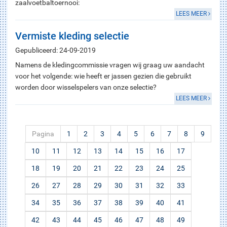
zaalvoetbaltoernooi:
LEES MEER
Vermiste kleding selectie
Gepubliceerd: 24-09-2019
Namens de kledingcommissie vragen wij graag uw aandacht
voor het volgende: wie heeft er jassen gezien die gebruikt
worden door wisselspelers van onze selectie?
LEES MEER
Pagina
1
2
3
4
5
6
7
8
9
10
11
12
13
14
15
16
17
18
19
20
21
22
23
24
25
26
27
28
29
30
31
32
33
34
35
36
37
38
39
40
41
42
43
44
45
46
47
48
49