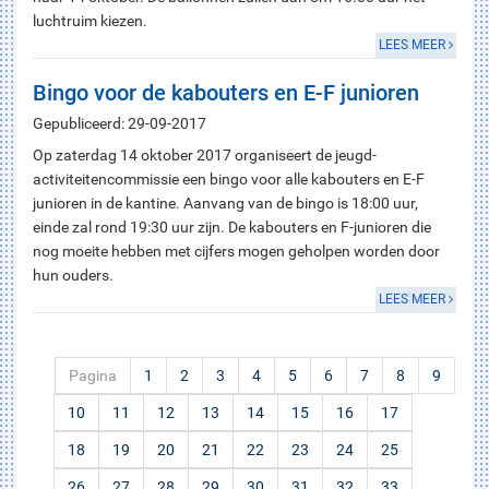
luchtruim kiezen.
LEES MEER
Bingo voor de kabouters en E-F junioren
Gepubliceerd: 29-09-2017
Op zaterdag 14 oktober 2017 organiseert de jeugd-
activiteitencommissie een bingo voor alle kabouters en E-F
junioren in de kantine. Aanvang van de bingo is 18:00 uur,
einde zal rond 19:30 uur zijn. De kabouters en F-junioren die
nog moeite hebben met cijfers mogen geholpen worden door
hun ouders.
LEES MEER
Pagina
1
2
3
4
5
6
7
8
9
10
11
12
13
14
15
16
17
18
19
20
21
22
23
24
25
26
27
28
29
30
31
32
33