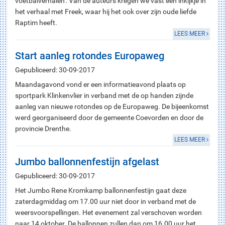
voetbalverhalen'. Van de auteurs kregen we vast een inkijkje in
het verhaal met Freek, waar hij het ook over zijn oude liefde
Raptim heeft.
LEES MEER
Start aanleg rotondes Europaweg
Gepubliceerd: 30-09-2017
Maandagavond vond er een informatieavond plaats op
sportpark Klinkenvlier in verband met de op handen zijnde
aanleg van nieuwe rotondes op de Europaweg. De bijeenkomst
werd georganiseerd door de gemeente Coevorden en door de
provincie Drenthe.
LEES MEER
Jumbo ballonnenfestijn afgelast
Gepubliceerd: 30-09-2017
Het Jumbo Rene Kromkamp ballonnenfestijn gaat deze
zaterdagmiddag om 17.00 uur niet door in verband met de
weersvoorspellingen. Het evenement zal verschoven worden
naar 14 oktober. De ballonnen zullen dan om 16.00 uur het