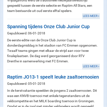
Vrijdagavond werd de traditionele nieuwjaarswedstrijd
gespeeld tussen de eerste selectie en Raptim All Stars, een
team bestaande uit oud eerste elftal spelers.
LEES MEER
Spanning tijdens Onze Club Junior Cup
Gepubliceerd: 06-01-2018
De eerste editie van de Onze Club Junior Cup is
donderdagmiddag in het stadion van FC Emmen opgenomen.
Twaalf teams gingen met elkaar de strijd aan voor twee
finaleplaatsen. De dag werd georganiseerd door RTV
Drenthe in samenwerking met FC Emmen.
LEES MEER
Raptim JO13-1 speelt leuke zaaltoernooien
Gepubliceerd: 05-01-2018
In de kerstvakantie speelden de jongens 2 zaaltoernooien. Dit
was een KNVB toernooi met enkele tegenstanders uit de
veldcompetitie en het MILK boarding toernooi in Groningen.
Omdat er in de zaal met minder veldspelers wordt gespeeld