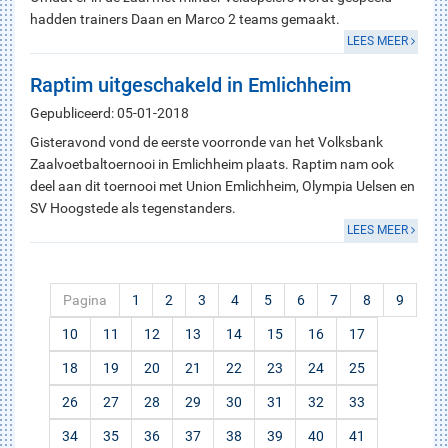
hadden trainers Daan en Marco 2 teams gemaakt.
LEES MEER
Raptim uitgeschakeld in Emlichheim
Gepubliceerd: 05-01-2018
Gisteravond vond de eerste voorronde van het Volksbank
Zaalvoetbaltoernooi in Emlichheim plaats. Raptim nam ook
deel aan dit toernooi met Union Emlichheim, Olympia Uelsen en
SV Hoogstede als tegenstanders.
LEES MEER
Pagina
1
2
3
4
5
6
7
8
9
10
11
12
13
14
15
16
17
18
19
20
21
22
23
24
25
26
27
28
29
30
31
32
33
34
35
36
37
38
39
40
41