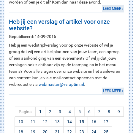
worden of ben je dit al? Kom dan naar deze avond.
LEES MEER
Heb jij een verslag of artikel voor onze
website?
Gepubliceerd: 14-09-2016
Heb jij een wedstrijdverslag voor op onze website of wil je
graag dat wij een artikel plaatsen van jouw team, een oproep
of een aankondiging van een evenement? Of wil jij dat jouw
verslagen ook zichtbaar zijn op de teampagina in het menu
teams? Voor alle vragen over onze website en het aanleveren
van content kun je via e-mail contact opnemen met de
webredactie via
webmaster@vvraptim.nl
.
LEES MEER
Pagina
1
2
3
4
5
6
7
8
9
10
11
12
13
14
15
16
17
18
19
20
21
22
23
24
25